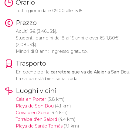
Orario
Tutti i giorni dalle 09:00 alle 15:15.
Prezzo
Adulti: 3
€
(3,46
US$
).
Studenti, bambini dai 8 ai 15 anni e over 65: 1,80
€
(2,08
US$
).
Minori di 8 anni: Ingresso gratuito.
Trasporto
En coche por la
carretera que va de Alaior a San Bou
.
La salida está bien señalizada.
Luoghi vicini
Cala en Porter
(3.8 km)
Playa de Son Bou
(4.1 km)
Cova d'en Xoroi
(4.4 km)
Torralba d'en Salord
(4.4 km)
Playa de Santo Tomás
(7.1 km)