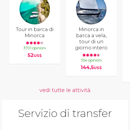
Tour in barca di
Minorca in
Minorca
barca a vela,
tour di un
giorno intero
3701 opinioni
52
US$
554 opinioni
144,5
US$
vedi tutte le attività
Servizio di transfer