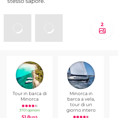
stesso sapore.
2
Tour in barca di
Minorca in
Minorca
barca a vela,
tour di un
giorno intero
3701 opinioni
51,8
US$