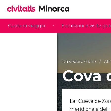
Guida di viaggio
Escursioni e visite gu
Da vedere e fare
Att
Cova 
La "Cueva de Xoro
meridionale dell'is