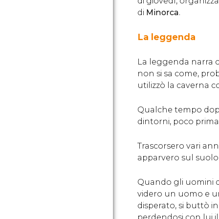
di giovedì, organizz
di
Minorca
.
La leggenda
La leggenda narra 
non si sa come, pro
utilizzò la caverna c
Qualche tempo dopo
dintorni, poco prim
Trascorsero vari ann
apparvero sul suolo
Quando gli uomini d
videro un uomo e una
disperato, si buttò 
perdendosi con lui i