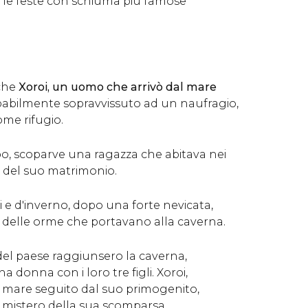
a le feste con schiuma più famose
che
Xoroi, un uomo che arrivò dal mare
babilmente sopravvissuto ad un naufragio,
ome rifugio.
, scoparve una ragazza che abitava nei
a del suo matrimonio.
i e d'inverno, dopo una forte nevicata,
 delle orme che portavano alla caverna.
el paese raggiunsero la caverna,
 donna con i loro tre figli. Xoroi,
in mare seguito dal suo primogenito,
l mistero della sua scomparsa.