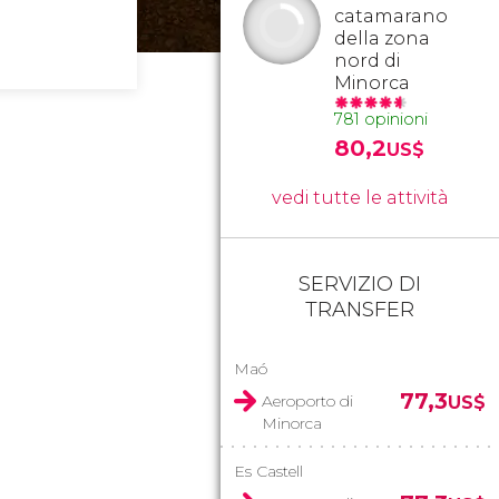
catamarano
della zona
nord di
Minorca
781 opinioni
80,2
US$
vedi tutte le attività
SERVIZIO DI
TRANSFER
Maó
77,3
Aeroporto di
US$
Minorca
Es Castell