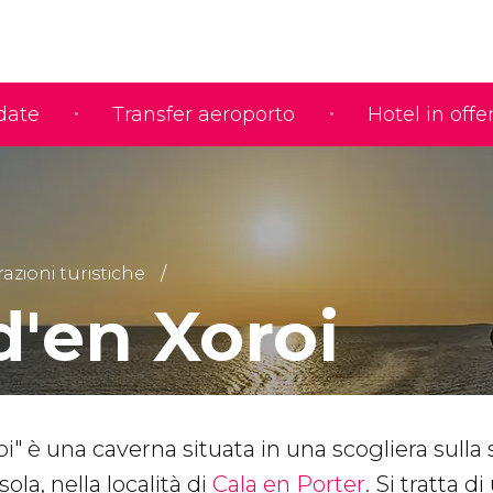
idate
Transfer aeroporto
Hotel in offe
razioni turistiche
d'en Xoroi
i" è una caverna situata in una scogliera sulla
ola, nella località di
Cala en Porter
. Si tratta d