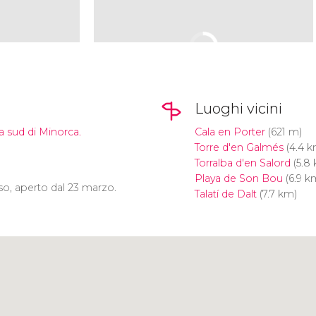
Luoghi vicini
a sud di Minorca.
Cala en Porter
(621 m)
Torre d'en Galmés
(4.4 k
Torralba d'en Salord
(5.8
Playa de Son Bou
(6.9 k
o, aperto dal 23 marzo.
Talatí de Dalt
(7.7 km)
Clicca per usare la mappa