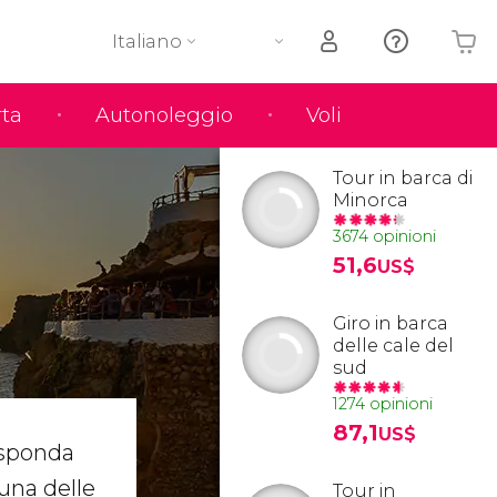
Italiano
rta
Autonoleggio
Voli
Il tuo carrello è vuoto
Tour in barca di
Minorca
3674 opinioni
51,6
US$
Giro in barca
delle cale del
sud
1274 opinioni
87,1
US$
 sponda
i una delle
Tour in