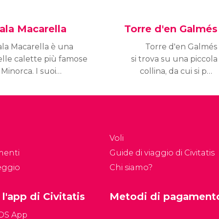
ala Macarella
Torre d'en Galmés
ala Macarella è una
Torre d'en Galmés
elle calette più famose
si trova su una piccola
 Minorca. I suoi
collina, da cui si può
esaggi sono i più tipici
vedere gran parte della
famosi dell'isola grazie
costa meridionale di
lle sue acque turchesi
Minorca.
alle barche a vela
meggiate nei dintorni.
Voli
menti
Guide di viaggio di Civitatis
eggio
Chi siamo?
 l'app di Civitatis
Metodi di pagament
iOS App