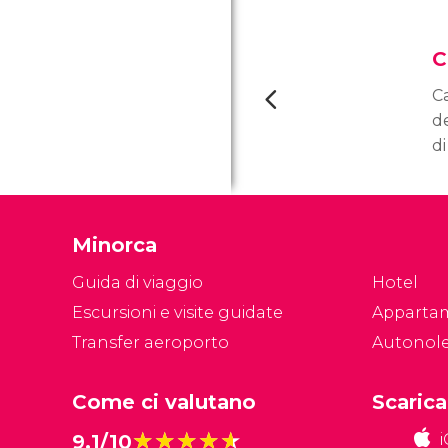
C
C
d
di
pa
e 
a
Minorca
e 
or
Guida di viaggio
Hotel
Escursioni e visite guidate
Apparta
Transfer aeroporto
Autonol
Come ci valutano
Scarica
★★★★★
★★★★★
9,1/10