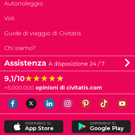
Autonoleggio
Voli
Guide di viaggio di Civitatis
Chi siamo?
Assistenza
A disposizione 24 / 7
★★★★★
★★★★★
9,1/10
+
5.000.000
opinioni di civitatis.com
DISPONIBILE SU
DISPONIBILE SU
App Store
Google Play