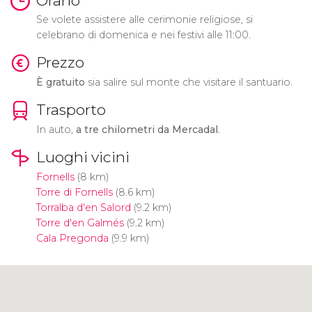
Orario
Se volete assistere alle cerimonie religiose, si
celebrano di domenica e nei festivi alle 11:00.
Prezzo
È gratuito
sia salire sul monte che
visitare il santuario.
Trasporto
In auto,
a
tre chilometri da Mercadal
.
Luoghi vicini
Fornells
(8 km)
Torre di Fornells
(8.6 km)
Torralba d'en Salord
(9.2 km)
Torre d'en Galmés
(9.2 km)
Cala Pregonda
(9.9 km)
Clicca per usare la mappa