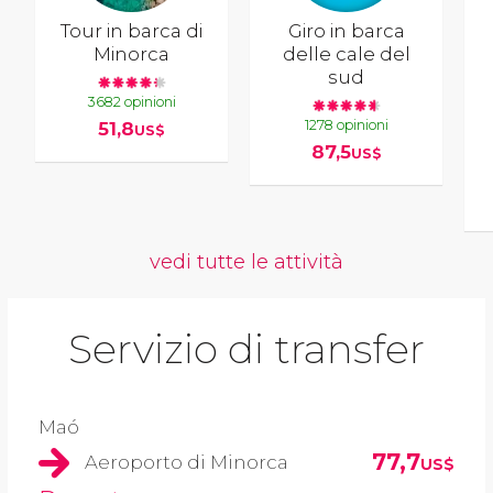
Tour in barca di
Giro in barca
Minorca
delle cale del
sud
3682 opinioni
1278 opinioni
51,8
US$
87,5
US$
vedi tutte le attività
Servizio di transfer
Maó
77,7
Aeroporto di Minorca
US$