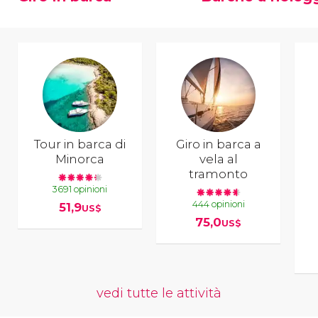
Tour in barca di
Giro in barca a
Minorca
vela al
tramonto
3691 opinioni
444 opinioni
51,9
US$
75,0
US$
vedi tutte le attività