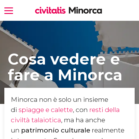
Cosa vedere e
fare a Minorca
Minorca non è solo un insieme
di
spiagge e calette
, con
resti della
civiltà talaiotica
, ma ha anche
un
patrimonio culturale
realmente