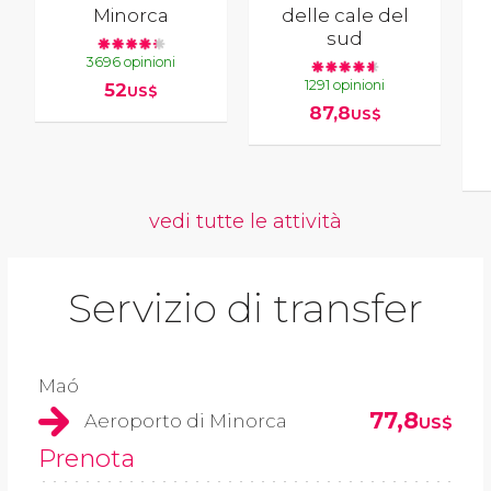
Minorca
delle cale del
sud
3696 opinioni
1291 opinioni
52
US$
87,8
US$
vedi tutte le attività
Servizio di transfer
Maó
77,8
Aeroporto di Minorca
US$
Prenota