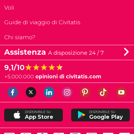
Voli
Guide di viaggio di Civitatis
Chi siamo?
Assistenza
A disposizione 24 / 7
★★★★★
★★★★★
9,1/10
+
5.000.000
opinioni di civitatis.com
DISPONIBILE SU
DISPONIBILE SU
App Store
Google Play