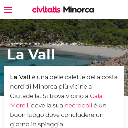
Da vedere e fare
Spiagge e calette
La Vall
La Vall
è una delle calette della costa
nord di Minorca più vicine a
Ciutadella.
Si trova vicino a
Cala
Morell
, dove la sua
necropoli
è un
buon luogo dove concludere un
giorno in spiaggia.