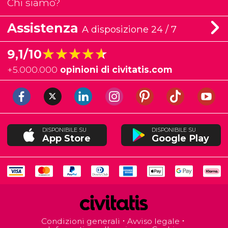
Chi siamo?
Assistenza
A disposizione 24 / 7
★★★★★
★★★★★
9,1/10
+
5.000.000
opinioni di civitatis.com
DISPONIBILE SU
DISPONIBILE SU
App Store
Google Play
Condizioni generali
Avviso legale