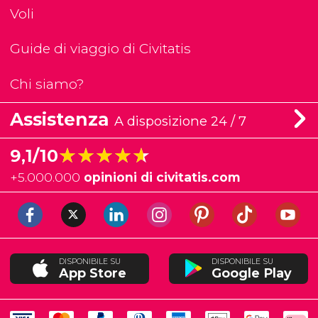
Voli
Guide di viaggio di Civitatis
Chi siamo?
Assistenza
A disposizione 24 / 7
★★★★★
★★★★★
9,1/10
+
5.000.000
opinioni di civitatis.com
DISPONIBILE SU
DISPONIBILE SU
App Store
Google Play