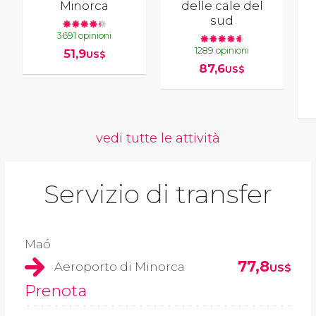
Minorca
delle cale del
sud
3691 opinioni
1289 opinioni
51,9
US$
87,6
US$
vedi tutte le attività
Servizio di transfer
Maó
77,8
Aeroporto di Minorca
US$
Prenota