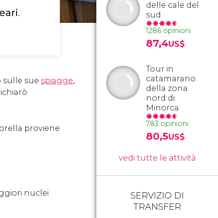
delle cale del
eari
.
sud
1286 opinioni
87,4
US$
Tour in
catamarano
o sulle sue
spiagge
,
della zona
ichiarò
nord di
Minorca
783 opinioni
sorella proviene
80,5
US$
vedi tutte le attività
aggiori nuclei
SERVIZIO DI
TRANSFER