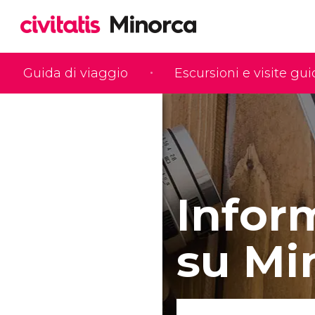
Guida di viaggio
Escursioni e visite gu
Infor
su Mi