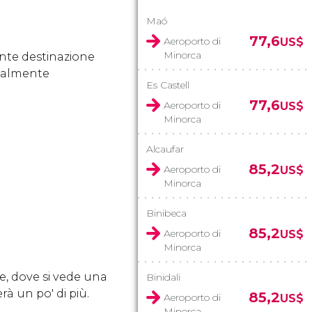
Maó
77,6
Aeroporto di
US$
Minorca
nte destinazione
rmalmente
Es Castell
77,6
Aeroporto di
US$
Minorca
Alcaufar
85,2
Aeroporto di
US$
Minorca
Binibeca
85,2
Aeroporto di
US$
Minorca
te, dove si vede una
Binidali
rà un po' di più.
85,2
Aeroporto di
US$
Minorca