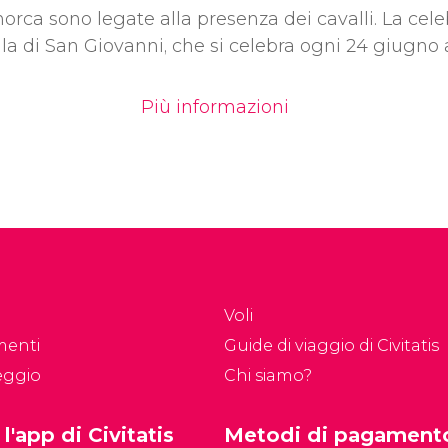
norca sono legate alla presenza dei cavalli. La cel
a di San Giovanni, che si celebra ogni 24 giugno a
Più informazioni
Voli
menti
Guide di viaggio di Civitatis
eggio
Chi siamo?
 l'app di Civitatis
Metodi di pagament