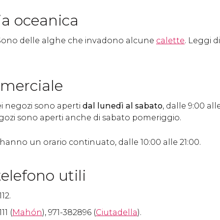
ia oceanica
 Sono delle alghe che invadono alcune
calette
. Leggi d
merciale
i negozi sono aperti
dal lunedì al sabato
, dalle 9:00 all
egozi sono aperti anche di sabato pomeriggio.
 hanno un orario continuato, dalle 10:00 alle 21:00.
elefono utili
12.
11 (
Mahón
), 971-382896 (
Ciutadella
).