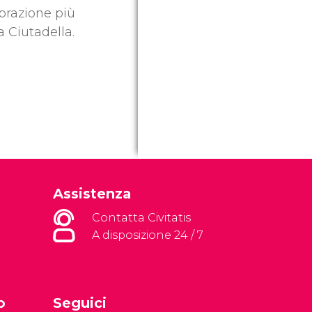
ebrazione più
 Ciutadella.
Assistenza
Contatta Civitatis
A disposizione 24 / 7
o
Seguici