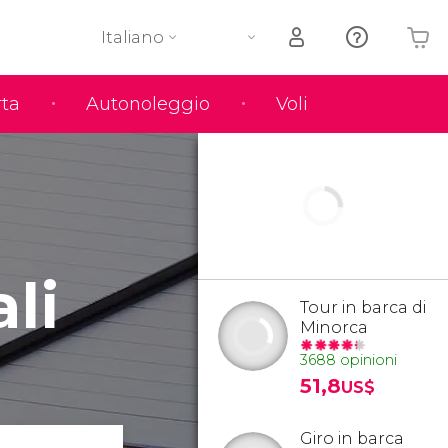
Italiano
rta
Autonoleggio
Voli
Il tuo carrello è vuoto
li
Tour in barca di
Minorca
3688 opinioni
51,8
US$
Giro in barca