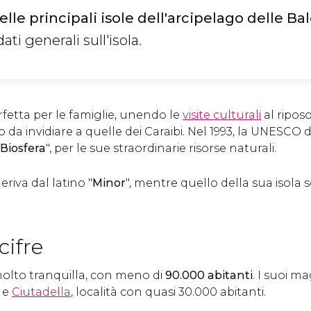
lle principali isole dell'arcipelago delle Bal
ati generali sull'isola.
rfetta per le famiglie, unendo le
visite culturali
al ripos
a invidiare a quelle dei Caraibi. Nel 1993, la UNESCO d
 Biosfera
", per le sue straordinarie risorse naturali.
riva dal latino "
Minor
", mentre quello della sua isola 
cifre
molto tranquilla, con meno di
90.000 abitanti
. I suoi m
e
Ciutadella
, località con quasi 30.000 abitanti.