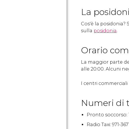
La posidon
Cos'è la posidonia?
sulla
posidonia
.
Orario com
La maggior parte de
alle 20:00. Alcuni n
I centri commerciali
Numeri di t
Pronto soccorso: 1
Radio Taxi: 971-3671