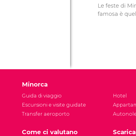
Le feste di Mi
famosa è quell
Minorca
Guida di viaggio
Hotel
Escursioni e visite guidate
Apparta
Transfer aeroporto
Autonol
Come ci valutano
Scarica