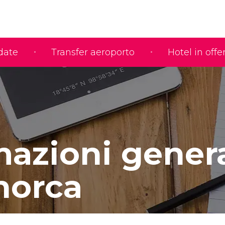
idate
Transfer aeroporto
Hotel in offe
mazioni genera
norca