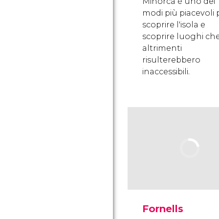
Minorca è uno dei
modi più piacevoli 
scoprire l'isola e
scoprire luoghi ch
altrimenti
risulterebbero
inaccessibili.
Fornells