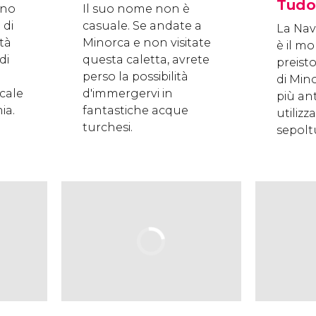
Tudo
ino
Il suo nome non è
 di
casuale. Se andate a
La Nav
tà
Minorca e non visitate
è il 
di
questa caletta, avrete
preist
perso la possibilità
di Mino
cale
d'immergervi in
più an
ia.
fantastiche acque
utilizz
turchesi.
sepoltu