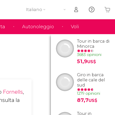
Italiano
rta
Autonoleggio
Voli
Il tuo carrello è vuoto
Tour in barca di
Minorca
3683 opinioni
51,9
US$
Giro in barca
delle cale del
sud
o
Fornells
,
1279 opinioni
nsulta la
87,7
US$
Tour in