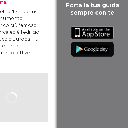
ns
Porta la tua guida
eta d'Es Tudons
sempre con te
monumento
orico più famoso
rca ed è l'edificio
tico d'Europa. Fu
ato per le
re collettive.