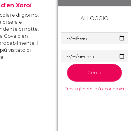
d'en Xoroi
colare di giorno,
ALLOGGIO
 di sera e
ndente di notte,
la Cova d'en
Arrivo
 probabilmente il
iù visitato di
Partenza
a.
Cerca
Trova gli hotel più economici