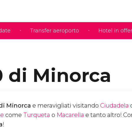
idate
Transfer aeroporto
Hotel in offe
0 di Minorca
 di Minorca
e meravigliati visitando
Ciudadela
te
come
Turqueta
o
Macarella
e tanto altro! Co
a
!