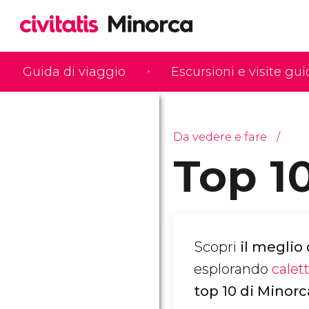
Guida di viaggio
Escursioni e visite gu
Da vedere e fare
Top 1
Scopri
il meglio
esplorando
calet
top 10 di Minorc