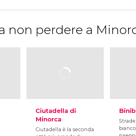
 da non perdere a Minor
Ciutadella di
Bini
Minorca
Strade 
bianco
Ciutadella è la seconda
paesino