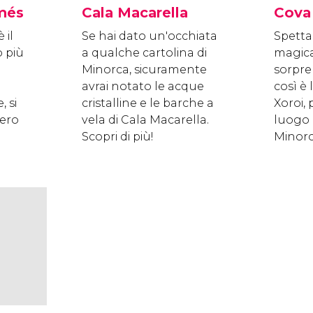
lmés
Cala Macarella
Cova 
 il
Se hai dato un'occhiata
Spetta
o più
a qualche cartolina di
magica
Minorca, sicuramente
sorpre
avrai notato le acque
così è 
 si
cristalline e le barche a
Xoroi,
sero
vela di Cala Macarella.
luogo p
Scopri di più!
Minorc