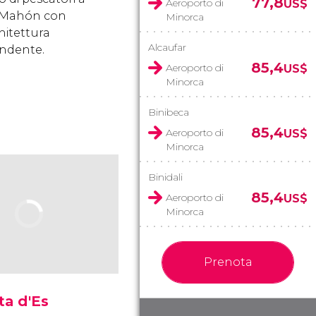
77,8
Aeroporto di
US$
 Mahón con
Minorca
hitettura
Alcaufar
ndente.
85,4
Aeroporto di
US$
Minorca
Binibeca
85,4
Aeroporto di
US$
Minorca
Binidali
85,4
Aeroporto di
US$
Minorca
Prenota
ta d'Es