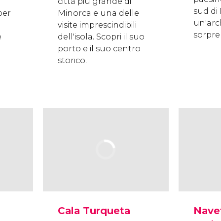
città più grande di
sud di
per
Minorca e una delle
un'arc
visite imprescindibili
sorpre
e
dell'isola. Scopri il suo
porto e il suo centro
storico.
Cala Turqueta
Nave