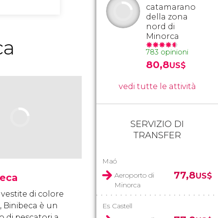
catamarano
della zona
nord di
Minorca
ca
783 opinioni
80,8
US$
vedi tutte le attività
SERVIZIO DI
TRANSFER
Maó
77,8
Aeroporto di
US$
beca
Minorca
vestite di colore
, Binibeca è un
Es Castell
 di pescatori a