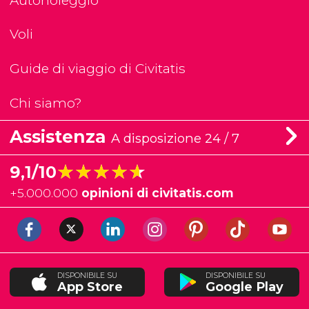
Autonoleggio
Voli
Guide di viaggio di Civitatis
Chi siamo?
Assistenza
A disposizione 24 / 7
★★★★★
★★★★★
9,1/10
+
5.000.000
opinioni di civitatis.com
DISPONIBILE SU
DISPONIBILE SU
App Store
Google Play